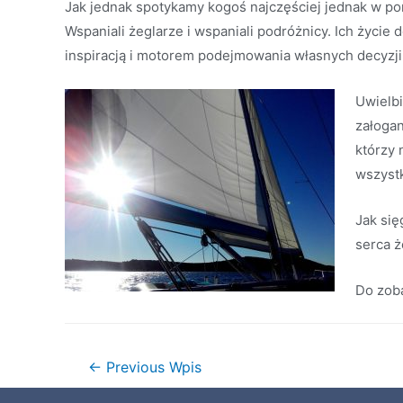
Jak jednak spotykamy kogoś najczęściej jednak w porc
Wspaniali żeglarze i wspaniali podróżnicy. Ich życie 
inspiracją i motorem podejmowania własnych decyzji
Uwielb
załogan
którzy 
wszystk
Jak się
serca ż
Do zoba
←
Previous Wpis