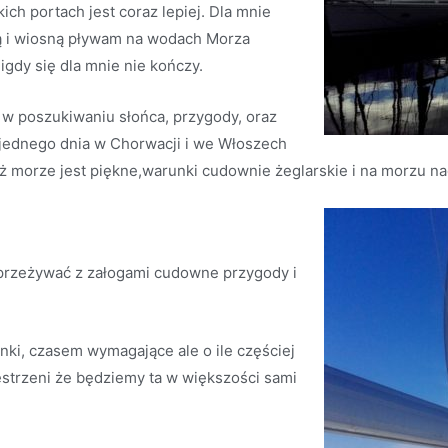
ich portach jest coraz lepiej. Dla mnie
zimą i wiosną pływam na wodach Morza
gdy się dla mnie nie kończy.
 w poszukiwaniu słońca, przygody, oraz
 jednego dnia w Chorwacji i we Włoszech
ież morze jest piękne,warunki cudownie żeglarskie i na morzu nad
przeżywać z załogami cudowne przygody i
i, czasem wymagające ale o ile częściej
estrzeni że będziemy ta w większości sami