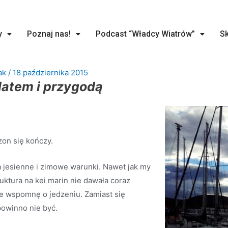
y
Poznaj nas!
Podcast “Władcy Wiatrów”
Sk
ak
/
18 października 2015
 latem i przygodą
on się kończy.
a jesienne i zimowe warunki. Nawet jak my
ruktura na kei marin nie dawała coraz
ie wspomnę o jedzeniu. Zamiast się
powinno nie być.