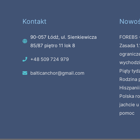
Kontakt
Nowoś
90-057 Łódź, ul. Sienkiewicza
FOREBS –
85/87 piętro 11 lok 8
Zasada 1.
ogranicz
+48 509 724 979
wychodzi
Piąty tyd
balticanchor@gmail.com
Rodzina p
Hiszpanii
Polska ro
jachcie u
pomoc