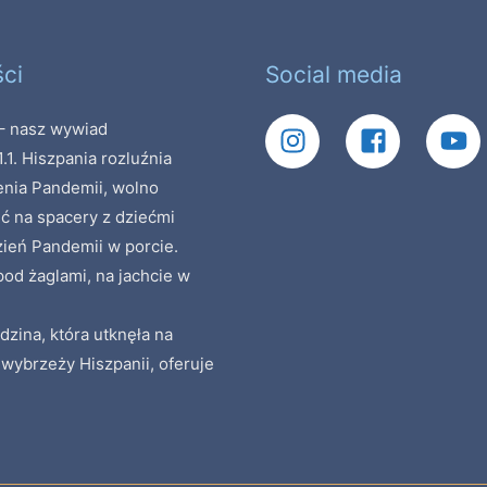
ci
Social media
 nasz wywiad
1.1. Hiszpania rozluźnia
enia Pandemii, wolno
ć na spacery z dziećmi
zień Pandemii w porcie.
od żaglami, na jachcie w
dzina, która utknęła na
 wybrzeży Hiszpanii, oferuje