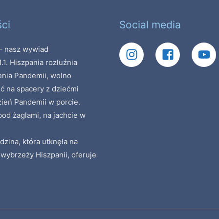
ci
Social media
 nasz wywiad
1.1. Hiszpania rozluźnia
enia Pandemii, wolno
ć na spacery z dziećmi
zień Pandemii w porcie.
od żaglami, na jachcie w
dzina, która utknęła na
 wybrzeży Hiszpanii, oferuje