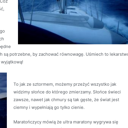
 Cóż
ść,
ugo
ch
zbędne
ech są potrzebne, by zachować równowagę. Uśmiech to lekarstw
j wyjątkową!
To jak ze sztormem, możemy przeżyć wszystko jak
widzimy słońce do którego zmierzamy. Słońce świeci
zawsze, nawet jak chmury są tak gęste, że świat jest
ciemny i wypełniają go tylko cienie.
Maratończycy mówią że ultra maratony wygrywa się