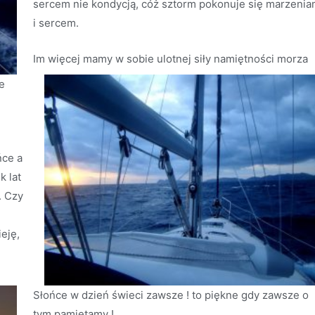
sercem nie kondycją, cóż sztorm pokonuje się marzenia
i sercem.
Im więcej mamy w sobie ulotnej siły namiętności morza
e
ńce a
k lat
. Czy
eję,
Słońce w dzień świeci zawsze ! to piękne gdy zawsze o
tym pamiętamy !