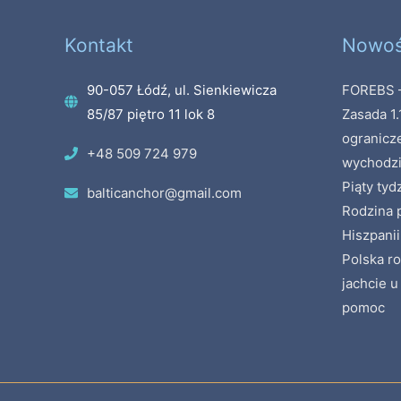
Kontakt
Nowoś
90-057 Łódź, ul. Sienkiewicza
FOREBS –
85/87 piętro 11 lok 8
Zasada 1.
ogranicz
+48 509 724 979
wychodzi
Piąty tyd
balticanchor@gmail.com
Rodzina p
Hiszpanii
Polska ro
jachcie u
pomoc