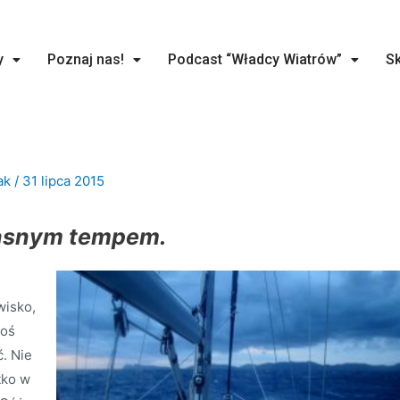
y
Poznaj nas!
Podcast “Władcy Wiatrów”
Sk
ak
/
31 lipca 2015
łasnym tempem.
wisko,
toś
. Nie
tko w