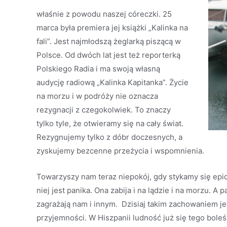
właśnie z powodu naszej córeczki. 25
marca była premiera jej książki „Kalinka na
fali”. Jest najmłodszą żeglarką piszącą w
Polsce. Od dwóch lat jest też reporterką
Polskiego Radia i ma swoją własną
audycję radiową „Kalinka Kapitanka”. Życie
na morzu i w podróży nie oznacza
rezygnacji z czegokolwiek. To znaczy
tylko tyle, że otwieramy się na cały świat.
Rezygnujemy tylko z dóbr doczesnych, a
zyskujemy bezcenne przeżycia i wspomnienia.
Towarzyszy nam teraz niepokój, gdy stykamy się ep
niej jest panika. Ona zabija i na lądzie i na morzu. A 
zagrażają nam i innym. Dzisiaj takim zachowaniem j
przyjemności. W Hiszpanii ludność już się tego bole