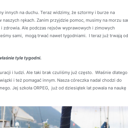
y innych na duchu. Teraz widzimy, że sztormy i burze na
 w naszych rękach. Zanim przyjdzie pomoc, musimy na morzu sa
a i zdrowia. Ale podczas rejsów wyprawowych i zimowych
steśmy sami, mogą trwać nawet tygodniami. I teraz już trwają o
właśnie tyle tygodni.
racji i ludzi. Ale taki brak czuliśmy już często. Właśnie dlatego
iązki i też pomagać innym. Nasza córeczka nadal chodzi do
lnego. Jej szkoła ORPEG, już od dziesiątek lat powala na naukę