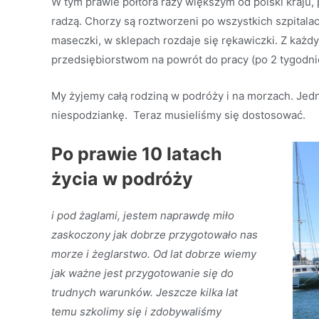
W tym prawie półtora razy większym od polski kraju, 
radzą. Chorzy są roztworzeni po wszystkich szpitala
maseczki, w sklepach rozdaje się rękawiczki. Z każ
przedsiębiorstwom na powrót do pracy (po 2 tygod
My żyjemy całą rodziną w podróży i na morzach. Jedn
niespodziankę. Teraz musieliśmy się dostosować.
Po prawie 10 latach
życia w podróży
i pod żaglami, jestem naprawdę miło
zaskoczony jak dobrze przygotowało nas
morze i żeglarstwo. Od lat dobrze wiemy
jak ważne jest przygotowanie się do
trudnych warunków. Jeszcze kilka lat
temu szkolimy się i zdobywaliśmy