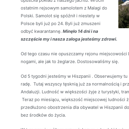
opuściła pokład z naszego jachtu. Wrócili
ostatnim rejsowym samolotem z Malagi do
Polski. Samolot się spóźnił i niestety w
Polsce byli już po 24. Byli już zmuszeni
odbyć kwarantannę.
Minęło 14 dni i na
szczęście my i nasza załoga jesteśmy zdrowi.
Od tego czasu nie opuszczamy rejonu miejscowości L
nogami, ale jak to żeglarze. Dostosowaliśmy się.
Od 5 tygodni jesteśmy w Hiszpanii . Obserwujemy tu 
radę. Tutaj wszyscy tęsknią już za normalnością i pr
Andaluzji. Ludność w większości żyje z turystyki, tr
Teraz po miesiącu, większość miejscowej ludności ży
przedłużono obostrzenia dla obywatel w Hiszpanii do
bez środków do życia.