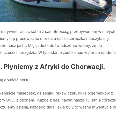
kreatywnie radzić sobie z samotnością, przebywaniem w małych
śmy się pracować na morzu, a nasza córeczka nauczyła się
mi no nasz jacht. Mając duże doświadczenie wiemy, że na
części i narzędzia. W tym stanie zastała nas w porcie epidemi
. Płyniemy z Afryki do Chorwacji.
ą opuścić portu,
lkanaście maseczek, dziesiątki rękawiczek, kilka pojemników z
ory UVC, z ozonem. Każde z nas, nawet nasza 13 letnia córeczk
zujemy dzisiaj, każdego dnia, jakie były to ważne inwestycje d