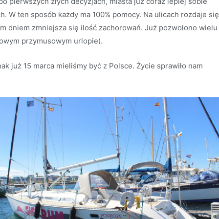
po pierwszych złych decyzjach, miasta już coraz lepiej sobie
ch. W ten sposób każdy ma 100% pomocy. Na ulicach rozdaje się
dym dniem zmniejsza się ilość zachorowań. Już pozwolono wielu
niowym przymusowym urlopie).
ak już 15 marca mieliśmy być z Polsce. Życie sprawiło nam