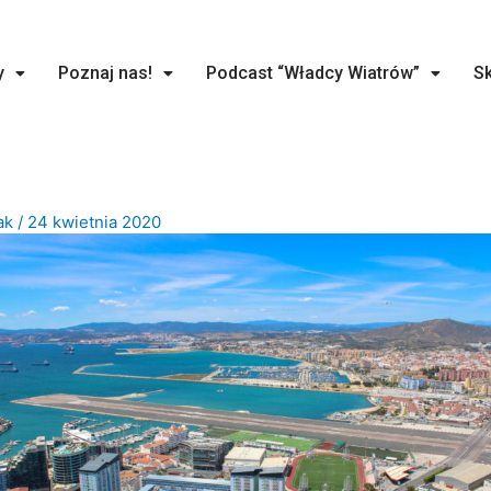
y
Poznaj nas!
Podcast “Władcy Wiatrów”
Sk
ak
/
24 kwietnia 2020