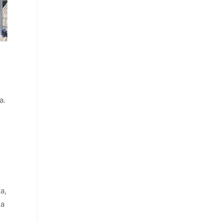
a.
a,
la