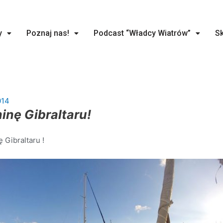
y
Poznaj nas!
Podcast “Władcy Wiatrów”
Sk
014
ninę Gibraltaru!
 Gibraltaru !