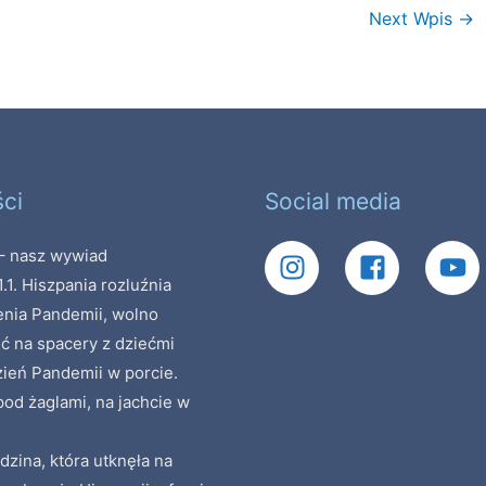
Next Wpis
→
ci
Social media
 nasz wywiad
1.1. Hiszpania rozluźnia
enia Pandemii, wolno
ć na spacery z dziećmi
zień Pandemii w porcie.
od żaglami, na jachcie w
dzina, która utknęła na