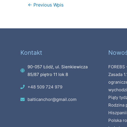
←
Previous Wpis
Kontakt
Nowoś
90-057 Łódź, ul. Sienkiewicza
FOREBS –
85/87 piętro 11 lok 8
Zasada 1.
ogranicz
+48 509 724 979
wychodzi
Piąty tyd
balticanchor@gmail.com
Rodzina p
Hiszpanii
Polska ro