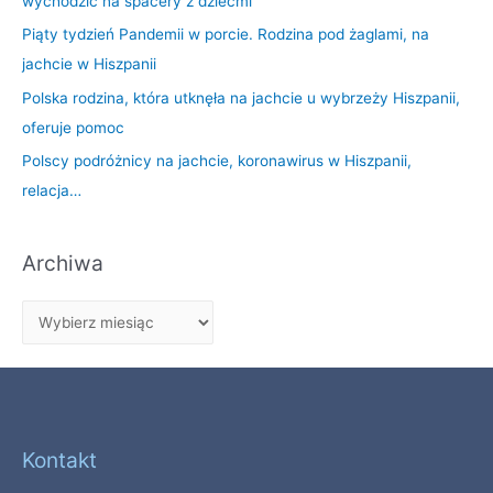
wychodzić na spacery z dziećmi
Piąty tydzień Pandemii w porcie. Rodzina pod żaglami, na
jachcie w Hiszpanii
Polska rodzina, która utknęła na jachcie u wybrzeży Hiszpanii,
oferuje pomoc
Polscy podróżnicy na jachcie, koronawirus w Hiszpanii,
relacja…
Archiwa
Kontakt