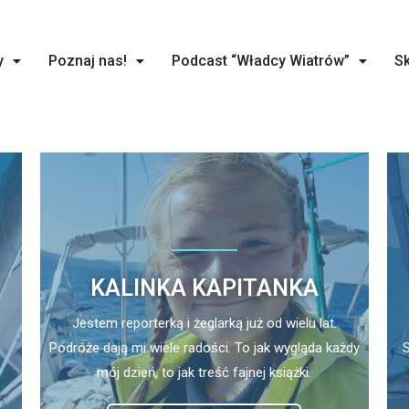
y
Poznaj nas!
Podcast “Władcy Wiatrów”
Sk
KALINKA KAPITANKA
Jestem reporterką i żeglarką już od wielu lat.
Podróże dają mi wiele radości. To jak wygląda każdy
mój dzień, to jak treść fajnej książki.