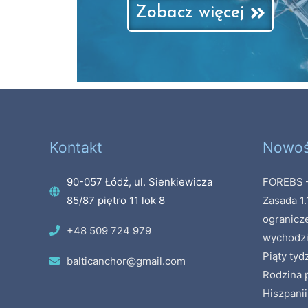
Zobacz więcej
Kontakt
Nowoś
90-057 Łódź, ul. Sienkiewicza
FOREBS –
85/87 piętro 11 lok 8
Zasada 1.
ogranicz
+48 509 724 979
wychodzi
Piąty tyd
balticanchor@gmail.com
Rodzina p
Hiszpanii