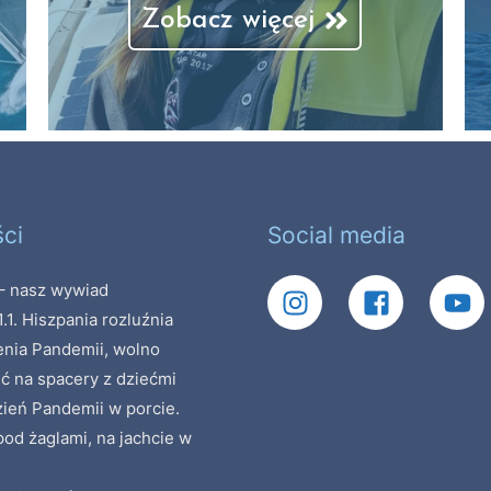
Zobacz więcej
ci
Social media
 nasz wywiad
1.1. Hiszpania rozluźnia
enia Pandemii, wolno
ć na spacery z dziećmi
zień Pandemii w porcie.
od żaglami, na jachcie w