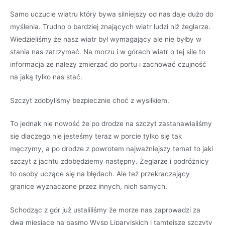
Samo uczucie wiatru który bywa silniejszy od nas daje dużo do
myślenia. Trudno o bardziej znających wiatr ludzi niż żeglarze.
Wiedzieliśmy że nasz wiatr był wymagający ale nie byłby w
stania nas zatrzymać. Na morzu i w górach wiatr o tej sile to
informacja że należy zmierzać do portu i zachować czujność
na jaką tylko nas stać.
Szczyt zdobyliśmy bezpiecznie choć z wysiłkiem.
To jednak nie nowość że po drodze na szczyt zastanawialiśmy
się dlaczego nie jesteśmy teraz w porcie tylko się tak
męczymy, a po drodze z powrotem najważniejszy temat to jaki
szczyt z jachtu zdobędziemy następny. Żeglarze i podróżnicy
to osoby uczące się na błędach. Ale też przekraczający
granice wyznaczone przez innych, nich samych.
Schodząc z gór już ustaliliśmy że morze nas zaprowadzi za
dwa miesiące na pasmo Wysp Liparyjskich i tamtejsze szczyty