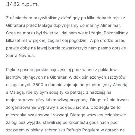
3482 n.p..m.
Z uśmiechem przywitaliśmy dzień gdy po kilku dobach rejsu z
Gibraltaru przez Malagę dopłynęliśmy do mariny Almerimar.
Czas na morzu był świetny i dał nam wiatr i żagle. Pokonaliśmy
kilkaset mil w pięknej żeglarskiej pogodzie. A po drodze przed
prawie dobę na lewej burcie towarzyszyło nam pasmo górskie
Sierra Nevada.
Piękne pasmo górskie najczęściej podziwiane z pokładów
jachtów płynących na Gibraltar. Widok ośnieżonych szczytów
osiągających 3500m dumnie zajmuje horyzont między Almerią
a Malagą. Nie byłbym sobą tylko patrząc z nadzieją na
majestatyczne góry lub możliwą przygodę. Długo też nie trwało
zorganizowanie wyprawy z pokładu jachtu. Cóż żeglarze to
mieszanka szaleństwa i rozwagi. Dlatego wszyscy członkowie
załogi bez wyjątku stawili się po kilkunastu godzinach pod
szczytem w piękny schronisku Refugio Poquiera w górach na