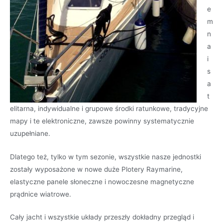
e
m
n
a
i
s
a
t
elitarna, indywidualne i grupowe środki ratunkowe, tradycyjne
mapy i te elektroniczne, zawsze powinny systematycznie
uzupełniane.
Dlatego też, tylko w tym sezonie, wszystkie nasze jednostki
zostały wyposażone w nowe duże Plotery Raymarine,
elastyczne panele słoneczne i nowoczesne magnetyczne
prądnice wiatrowe.
Cały jacht i wszystkie układy przeszły dokładny przegląd i