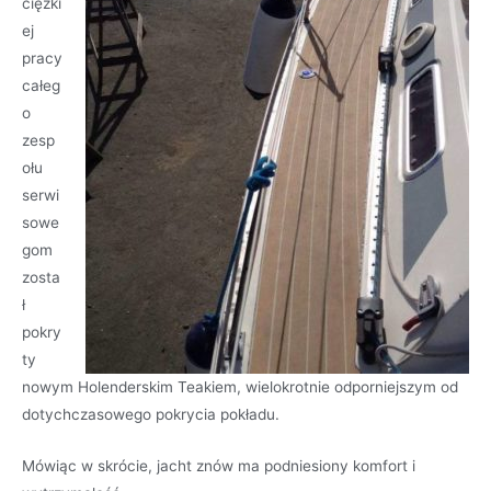
ciężki
ej
pracy
całeg
o
zesp
ołu
serwi
sowe
gom
zosta
ł
pokry
ty
nowym Holenderskim Teakiem, wielokrotnie odporniejszym od
dotychczasowego pokrycia pokładu.
Mówiąc w skrócie, jacht znów ma podniesiony komfort i