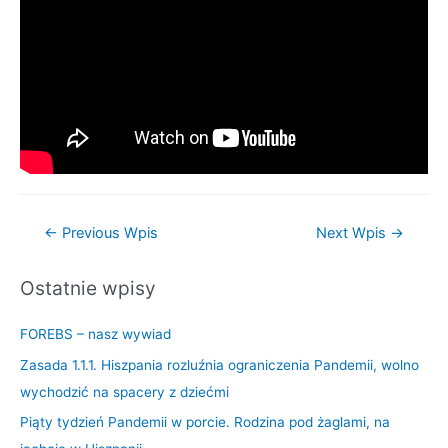
←
Previous Wpis
Next Wpis
→
Ostatnie wpisy
FOREBS – nasz wywiad
Zasada 1.1.1. Hiszpania rozluźnia ograniczenia Pandemii, wolno
wychodzić na spacery z dziećmi
Piąty tydzień Pandemii w porcie. Rodzina pod żaglami, na