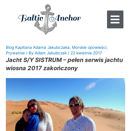
Blog Kapitana Adama Jakubczaka
,
Morskie opowieści
,
Prywatnie
/ By
Adam Jakubczak
/
22 kwietnia 2017
Jacht S/Y SISTRUM – pełen serwis jachtu
wiosna 2017 zakończony