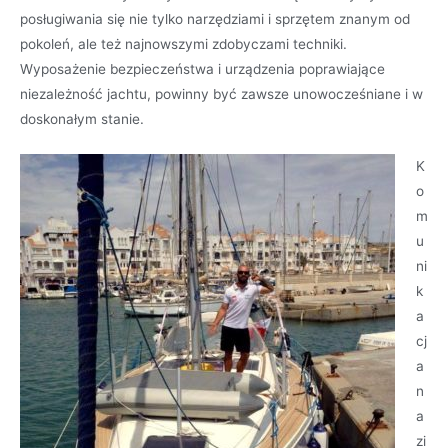
posługiwania się nie tylko narzędziami i sprzętem znanym od
pokoleń, ale też najnowszymi zdobyczami techniki.
Wyposażenie bezpieczeństwa i urządzenia poprawiające
niezależność jachtu, powinny być zawsze unowocześniane i w
doskonałym stanie.
K
o
m
u
ni
k
a
cj
a
n
a
zi