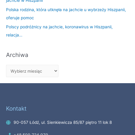
jachcie w Hiszpanii
Polska rodzina, która utknęła na jachcie u wybrzeży Hiszpanii,
oferuje pomoc
Polscy podróżnicy na jachcie, koronawirus w Hiszpanii,
relacja…
Archiwa
Kontakt
90-057 Łódź, ul. Sienkiewicza 85/87 piętro 11 lok 8
+48 509 724 979