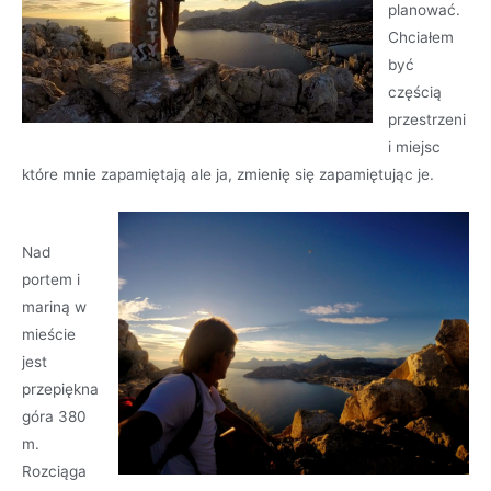
planować.
Chciałem
być
częścią
przestrzeni
i miejsc
które mnie zapamiętają ale ja, zmienię się zapamiętując je.
Nad
portem i
mariną w
mieście
jest
przepiękna
góra 380
m.
Rozciąga