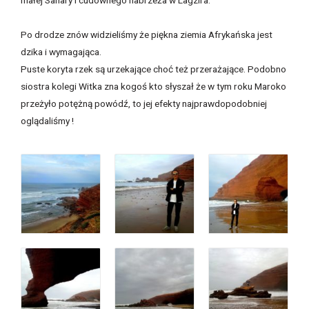
małej Sahary i cudownego nabrzeża w Lagzira.
Po drodze znów widzieliśmy że piękna ziemia Afrykańska jest
dzika i wymagająca.
Puste koryta rzek są urzekające choć też przerażające. Podobno
siostra kolegi Witka zna kogoś kto słyszał że w tym roku Maroko
przeżyło potężną powódź, to jej efekty najprawdopodobniej
oglądaliśmy !