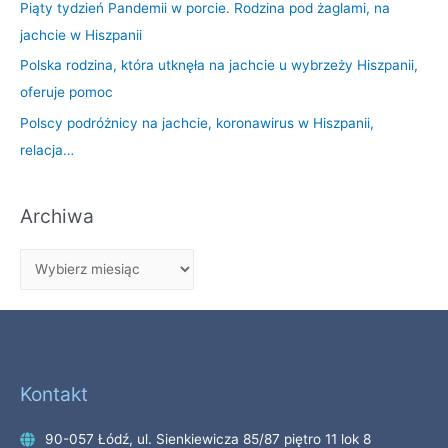
Piąty tydzień Pandemii w porcie. Rodzina pod żaglami, na
jachcie w Hiszpanii
Polska rodzina, która utknęła na jachcie u wybrzeży Hiszpanii,
oferuje pomoc
Polscy podróżnicy na jachcie, koronawirus w Hiszpanii,
relacja…
Archiwa
Kontakt
90-057 Łódź, ul. Sienkiewicza 85/87 piętro 11 lok 8