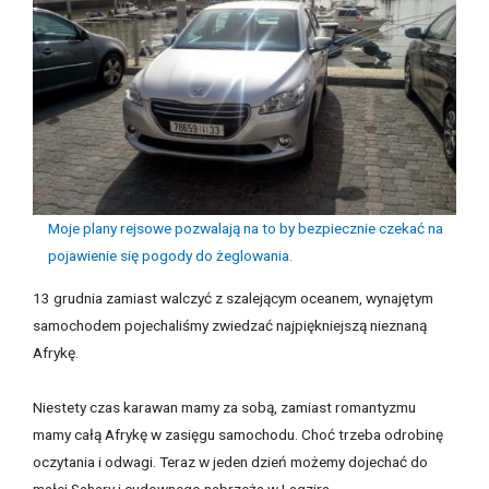
Moje plany rejsowe pozwalają na to by bezpiecznie czekać na
pojawienie się pogody do żeglowania.
13 grudnia zamiast walczyć z szalejącym oceanem, wynajętym
samochodem pojechaliśmy zwiedzać najpiękniejszą nieznaną
Afrykę.
Niestety czas karawan mamy za sobą, zamiast romantyzmu
mamy całą Afrykę w zasięgu samochodu. Choć trzeba odrobinę
oczytania i odwagi. Teraz w jeden dzień możemy dojechać do